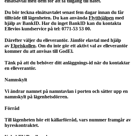
elnätsavtal med dem för att få tillgång till nätet.
Du bör teckna elnätsavtalet senast fem dagar innan du får
tillträde till lägenheten. Du kan använda
Flytthjälpen
med
hjälp av BankID. Har du inget BankID kan du kontakta
Ellevios kundservice på tel: 0771-53 53 00.
Därefter väljer du elleverantör. Jämför elavtal med hjälp
av
Elpriskollen
. Om du inte gör ett aktivt val av elleverantör
kommer du att anvisas till GodEl.
Tänk på att du behöver ditt anläggnings-id när du kontaktar
en elleverantör.
Namnskylt
Vi ändrar namnet på namntavlan i porten och sätter upp en
namnskylt på lägenhetsdörren.
Förråd
Till lägenheten hör ett källarförråd, vars nummer framgår av
hyreskontraktet.