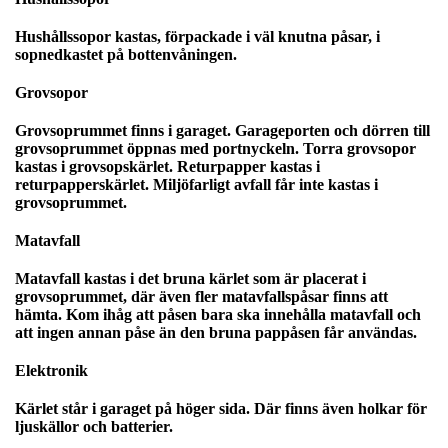
Hushållssopor kastas, förpackade i väl knutna påsar, i
sopnedkastet på bottenvåningen.
Grovsopor
Grovsoprummet finns i garaget. Garageporten och dörren till
grovsoprummet öppnas med portnyckeln. Torra grovsopor
kastas i grovsopskärlet. Returpapper kastas i
returpapperskärlet. Miljöfarligt avfall får inte kastas i
grovsoprummet.
Matavfall
Matavfall kastas i det bruna kärlet som är placerat i
grovsoprummet, där även fler matavfallspåsar finns att
hämta. Kom ihåg att påsen bara ska innehålla matavfall och
att ingen annan påse än den bruna pappåsen får användas.
Elektronik
Kärlet står i garaget på höger sida. Där finns även holkar för
ljuskällor och batterier.