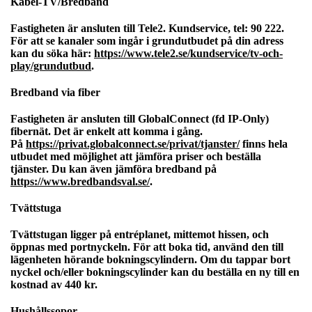
Kabel-TV/Bredband
Fastigheten är ansluten till Tele2. Kundservice, tel: 90 222.
För att se kanaler som ingår i grundutbudet på din adress
kan du söka här:
https://www.tele2.se/kundservice/tv-och-
play/grundutbud
.
Bredband via fiber
Fastigheten är ansluten till GlobalConnect (fd IP-Only)
fibernät. Det är enkelt att komma i gång.
På
https://privat.globalconnect.se/privat/tjanster/
finns hela
utbudet med möjlighet att jämföra priser och beställa
tjänster. Du kan även jämföra bredband på
https://www.bredbandsval.se/
.
Tvättstuga
Tvättstugan ligger på entréplanet, mittemot hissen, och
öppnas med portnyckeln. För att boka tid, använd den till
lägenheten hörande bokningscylindern. Om du tappar bort
nyckel och/eller bokningscylinder kan du beställa en ny till en
kostnad av 440 kr.
Hushållssopor