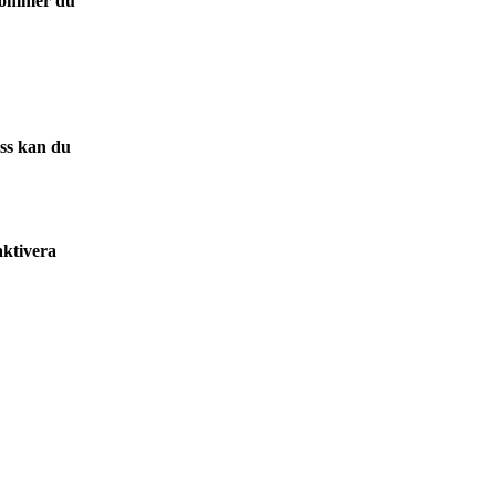
r kommer du
ess kan du
aktivera