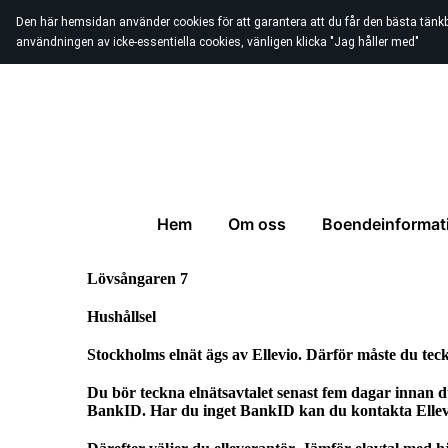
Den här hemsidan använder cookies för att garantera att du får den bästa tänk
användningen av icke-essentiella cookies, vänligen klicka "Jag håller med"
Hem
Om oss
Boendeinformat
Lövsångaren 7
Hushållsel
Stockholms elnät ägs av Ellevio. Därför måste du teckna
Du bör teckna elnätsavtalet senast fem dagar innan du
BankID. Har du inget BankID kan du kontakta Ellevio