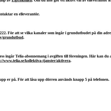
jälp av
Elpriskollen
. Om du inte gör ett aktivt val av elleverantö
ntaktar en elleverantör.
0 222. För att se vilka kanaler som ingår i grundutbudet på din adr
lay/grundutbud
.
dress ingår Telia-abonnemang i avgiften till föreningen. Här kan du 
://www.telia.se/kollektiva-tjanster/aktivera
.
pp er på. För att låsa upp dörren används knapp 5 på telefonen.