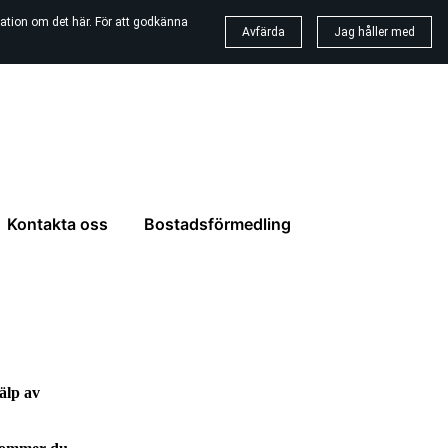
ation om det här. För att godkänna
Avfärda
Jag håller med
Kontakta oss
Bostadsförmedling
älp av