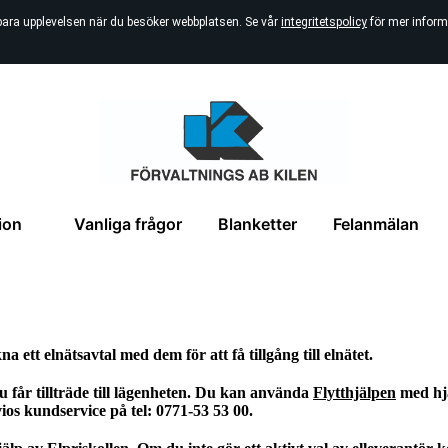
bara upplevelsen när du besöker webbplatsen. Se vår
integritetspolicy
för mer inform
ion
Vanliga frågor
Blanketter
Felanmälan
 ett elnätsavtal med dem för att få tillgång till elnätet.
 får tillträde till lägenheten. Du kan använda
Flytthjälpen
med hj
s kundservice på tel: 0771-53 53 00.