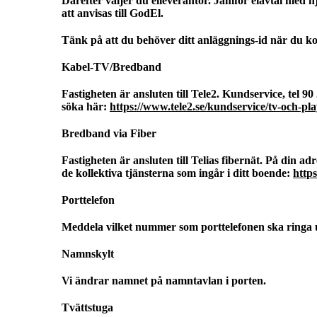
Därefter väljer du elleverantör. Jämför elavtal med h
att anvisas till GodEl.
Tänk på att du behöver ditt anläggnings-id när du ko
Kabel-TV/Bredband
Fastigheten är ansluten till Tele2. Kundservice, tel 9
söka här:
https://www.tele2.se/kundservice/tv-och-p
Bredband via Fiber
Fastigheten är ansluten till Telias fibernät. På din a
de kollektiva tjänsterna som ingår i ditt boende:
https
Porttelefon
Meddela vilket nummer som porttelefonen ska ringa u
Namnskylt
Vi ändrar namnet på namntavlan i porten.
Tvättstuga